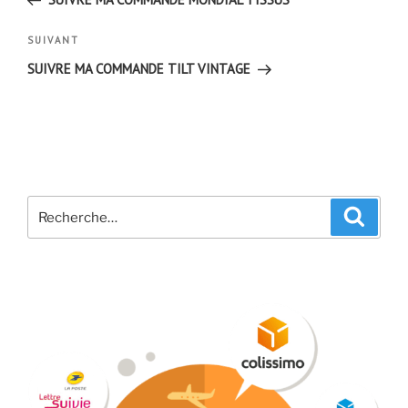
l’article
Article
SUIVANT
suivant
SUIVRE MA COMMANDE TILT VINTAGE
Recherche
Recher
pour
: