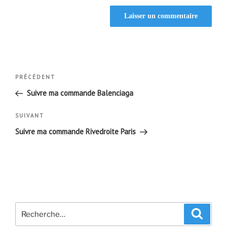
Navigation
Article
PRÉCÉDENT
de
précédent
Suivre ma commande Balenciaga
l’article
Article
SUIVANT
suivant
Suivre ma commande Rivedroite Paris
Recherche
Recher
pour