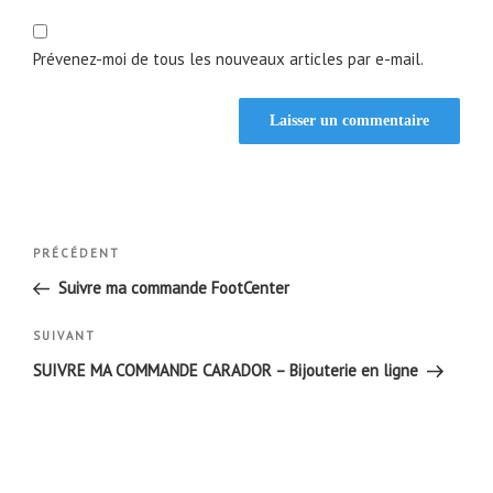
Prévenez-moi de tous les nouveaux articles par e-mail.
Navigation
Article
PRÉCÉDENT
de
précédent
Suivre ma commande FootCenter
l’article
Article
SUIVANT
suivant
SUIVRE MA COMMANDE CARADOR – Bijouterie en ligne