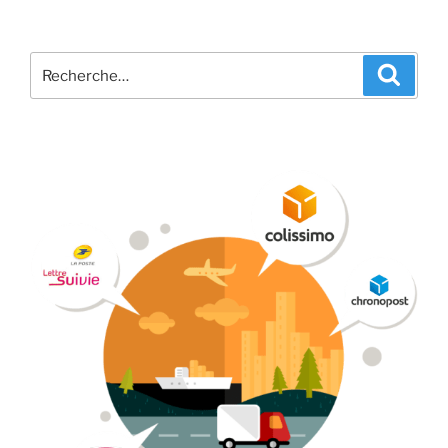
Recherche
Recher
pour
: