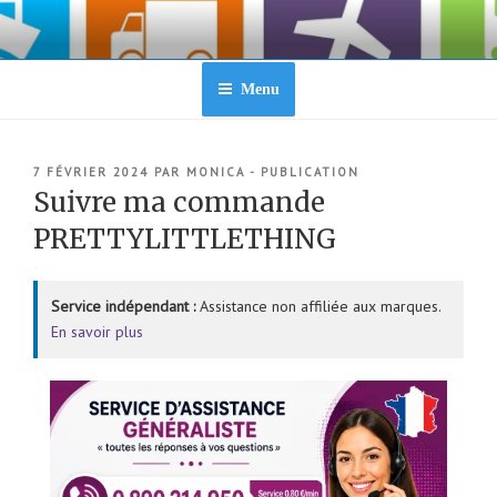
Aller
au
contenu
principal
Menu
PUBLIÉ
7 FÉVRIER 2024
PAR
MONICA - PUBLICATION
LE
Suivre ma commande
PRETTYLITTLETHING
Service indépendant :
Assistance non affiliée aux marques.
En savoir plus