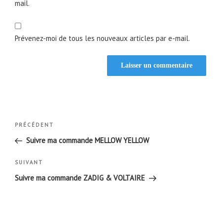
mail.
Prévenez-moi de tous les nouveaux articles par e-mail.
Navigation
Article
PRÉCÉDENT
de
précédent
Suivre ma commande MELLOW YELLOW
l’article
Article
SUIVANT
suivant
Suivre ma commande ZADIG & VOLTAIRE