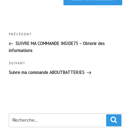
Navigation
Article
PRÉCÉDENT
de
précédent
SUIVRE MA COMMANDE INSIDE75 – Obtenir des
l’article
informations
Article
SUIVANT
suivant
Suivre ma commande ABOUTBATTERIES
Recherche
Recher
pour
: