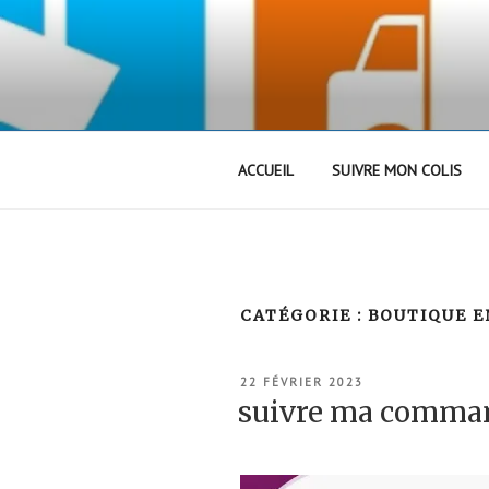
Aller
au
contenu
principal
ACCUEIL
SUIVRE MON COLIS
CATÉGORIE :
BOUTIQUE E
PUBLIÉ
22 FÉVRIER 2023
LE
suivre ma comm