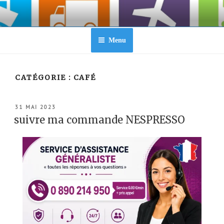
Aller
au
contenu
principal
Menu
CATÉGORIE :
CAFÉ
PUBLIÉ
31 MAI 2023
LE
suivre ma commande NESPRESSO