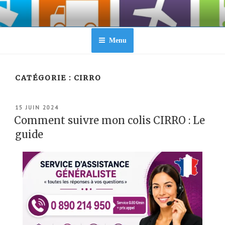
Aller
au
contenu
principal
Menu
CATÉGORIE :
CIRRO
PUBLIÉ
15 JUIN 2024
LE
Comment suivre mon colis CIRRO : Le
guide