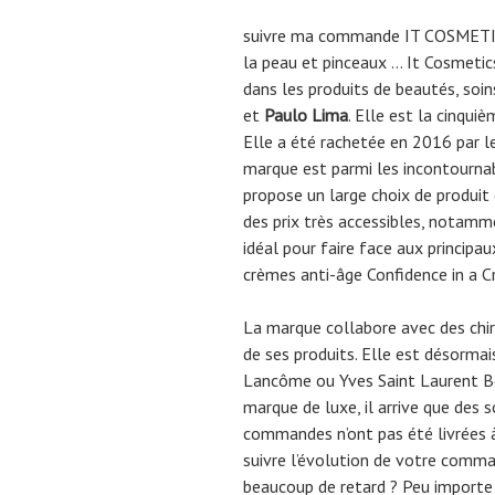
suivre ma commande IT COSMETICS
la peau et pinceaux … It Cosmetics
dans les produits de beautés, soi
et
Paulo Lima
. Elle est la cinqu
Elle a été rachetée en 2016 par le 
marque est parmi les incontourna
propose un large choix de produit
des prix très accessibles, notamm
idéal pour faire face aux principa
crèmes anti-âge Confidence in a C
La marque collabore avec des chir
de ses produits. Elle est désormai
Lancôme ou Yves Saint Laurent B
marque de luxe, il arrive que des 
commandes n’ont pas été livrées à
suivre l’évolution de votre comma
beaucoup de retard ? Peu importe