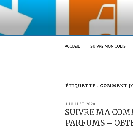
Aller
au
contenu
principal
ACCUEIL
SUIVRE MON COLIS
ÉTIQUETTE :
COMMENT J
PUBLIÉ
1 JUILLET 2020
LE
SUIVRE MA CO
PARFUMS – OBTE