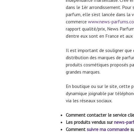
indépendante marseillaise. Crée e
dans le 1èr arrondissement. Pour s
parfum, elle s’est lancée dans la 
commerce
www.news-parfums.c
rapport qualité/prix, News Parfu
d’entre eux sont en France et a
Il est important de souligner que
distribution des marques de parf
produits cosmétiques proposés pa
grandes marques.
En boutique ou sur le site, cette 
dynamique joignable par téléphone,
via les réseaux sociaux.
Comment contacter le service c
Les produits vendus sur
news-par
Comment
suivre ma commande
su