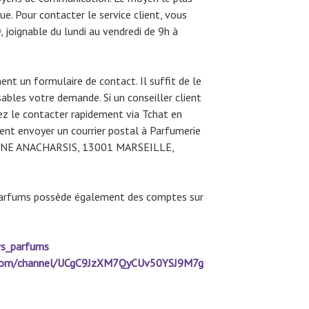
e. Pour contacter le service client, vous
0
, joignable du lundi au vendredi de 9h à
ent un formulaire de contact. Il suffit de le
ables votre demande. Si un conseiller client
vez le contacter rapidement via Tchat en
ment envoyer un courrier postal à Parfumerie
EUNE ANACHARSIS, 13001 MARSEILLE,
Parfums possède également des comptes sur
ws_parfums
.com/channel/UCgC9JzXM7QyCUv50YSJ9M7g