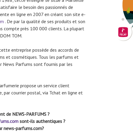
n 1988, cette enseigne se situe à Marseille
atisfaire le besoin des passionnés de
vente en ligne en 2007 en créant son site e-
om
. De par la qualité de ses produits et son
ms compte près 100 000 clients. La plupart
ux DOM TOM.
 cette entreprise possède des accords de
ums et cosmétiques. Tous les parfums et
r News Parfums sont fournis par les
parfumerie propose un service client
 par courrier postal, via Tchat en ligne et
lient de NEWS-PARFUMS ?
fums.com
sont-ils authentiques ?
r news-parfums.com?