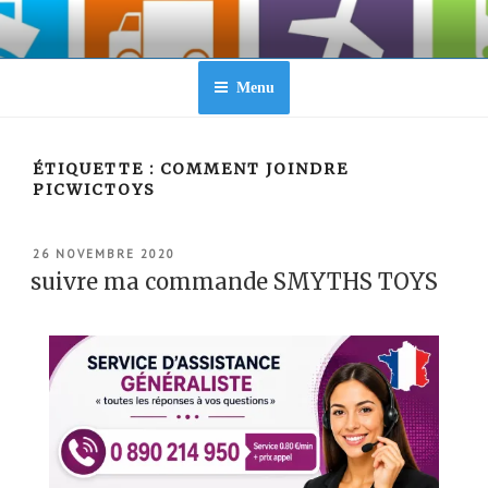
Aller
au
contenu
principal
Menu
ÉTIQUETTE :
COMMENT JOINDRE
PICWICTOYS
PUBLIÉ
26 NOVEMBRE 2020
LE
suivre ma commande SMYTHS TOYS