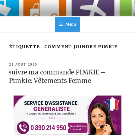
Aller
au
contenu
principal
Menu
ÉTIQUETTE :
COMMENT JOINDRE PIMKIE
PUBLIÉ
21 AOÛT 2020
LE
suivre ma commande PIMKIE –
Pimkie: Vêtements Femme