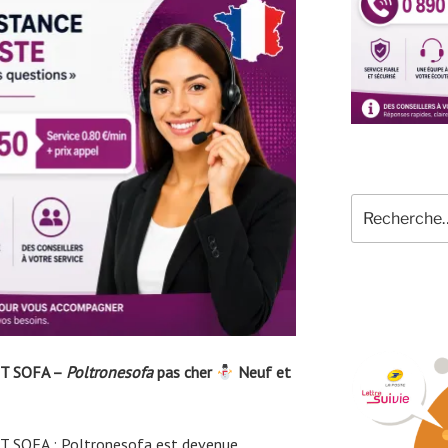
Recherche
pour
:
T SOFA –
Poltronesofa
pas cher
Neuf et
 SOFA : Poltronesofa est devenue