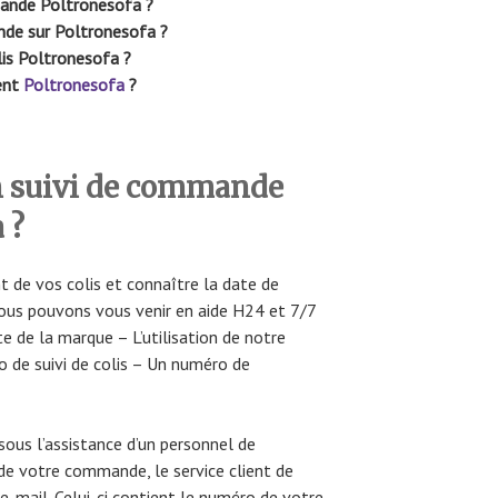
ande Poltronesofa ?
nde sur Poltronesofa ?
lis Poltronesofa ?
ent
Poltronesofa
?
 suivi de commande
 ?
t de vos colis et connaître la date de
ous pouvons vous venir en aide H24 et 7/7
e de la marque – L’utilisation de notre
o de suivi de colis – Un numéro de
ous l’assistance d’un personnel de
 de votre commande, le service client de
-mail. Celui-ci contient le numéro de votre