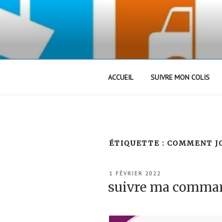
Aller
au
contenu
principal
ACCUEIL
SUIVRE MON COLIS
ÉTIQUETTE :
COMMENT JO
PUBLIÉ
1 FÉVRIER 2022
LE
suivre ma comma