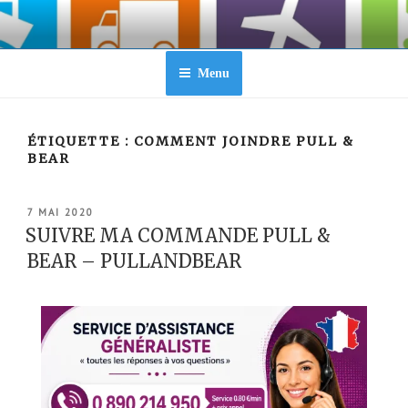
Aller
au
contenu
principal
Menu
ÉTIQUETTE :
COMMENT JOINDRE PULL &
BEAR
PUBLIÉ
7 MAI 2020
LE
SUIVRE MA COMMANDE PULL &
BEAR – PULLANDBEAR