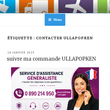
Aller
au
contenu
principal
Menu
ÉTIQUETTE :
CONTACTER ULLAPOPKEN
PUBLIÉ
16 JANVIER 2023
LE
suivre ma commande ULLAPOPKEN