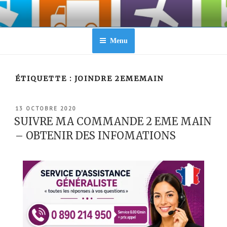
Aller
au
contenu
principal
Menu
ÉTIQUETTE :
JOINDRE 2EMEMAIN
PUBLIÉ
13 OCTOBRE 2020
LE
SUIVRE MA COMMANDE 2 EME MAIN
– OBTENIR DES INFOMATIONS