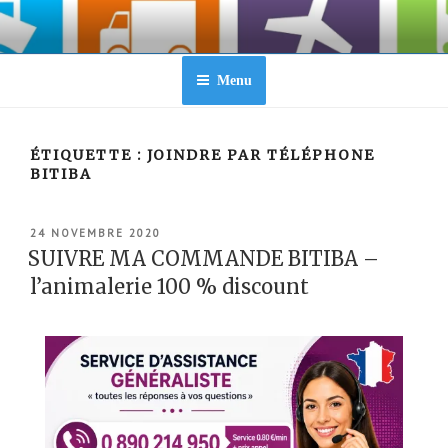
Aller
au
contenu
principal
Menu
ÉTIQUETTE :
JOINDRE PAR TÉLÉPHONE
BITIBA
PUBLIÉ
24 NOVEMBRE 2020
LE
SUIVRE MA COMMANDE BITIBA –
l’animalerie 100 % discount