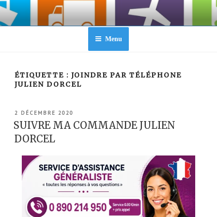
Aller
au
contenu
principal
Menu
ÉTIQUETTE :
JOINDRE PAR TÉLÉPHONE
JULIEN DORCEL
PUBLIÉ
2 DÉCEMBRE 2020
LE
SUIVRE MA COMMANDE JULIEN
DORCEL