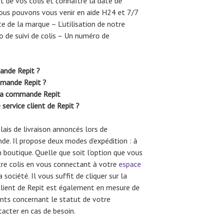
t de vos colis et connaître la date de
ous pouvons vous venir en aide H24 et 7/7
e de la marque – L’utilisation de notre
o de suivi de colis – Un numéro de
ande Repit ?
mande Repit ?
 ma commande Repit
ervice client de Repit ?
lais de livraison annoncés lors de
e. Il propose deux modes d’expédition : à
n boutique. Quelle que soit l’option que vous
tre colis en vous connectant à votre
espace
 société. Il vous suffit de cliquer sur la
lient de Repit est également en mesure de
nts concernant le statut de votre
acter en cas de besoin.