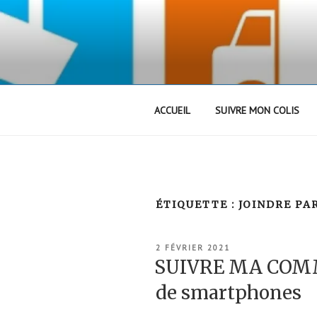
Aller
au
contenu
principal
ACCUEIL
SUIVRE MON COLIS
ÉTIQUETTE :
JOINDRE PA
PUBLIÉ
2 FÉVRIER 2021
LE
SUIVRE MA COMM
de smartphones