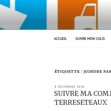
Aller
au
contenu
principal
ACCUEIL
SUIVRE MON COLIS
ÉTIQUETTE :
JOINDRE PA
PUBLIÉ
8 DÉCEMBRE 2020
LE
SUIVRE MA CO
TERRESETEAUX