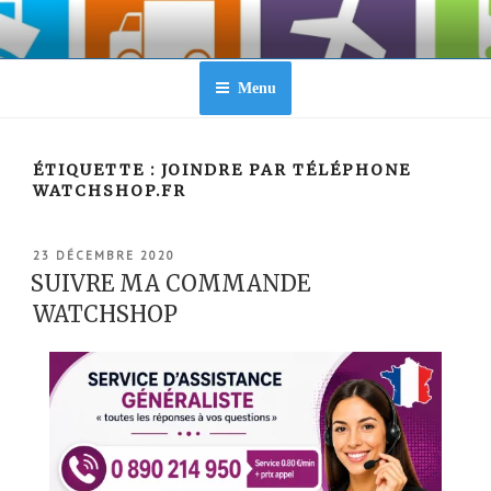
Aller
au
contenu
principal
Menu
ÉTIQUETTE :
JOINDRE PAR TÉLÉPHONE
WATCHSHOP.FR
PUBLIÉ
23 DÉCEMBRE 2020
LE
SUIVRE MA COMMANDE
WATCHSHOP