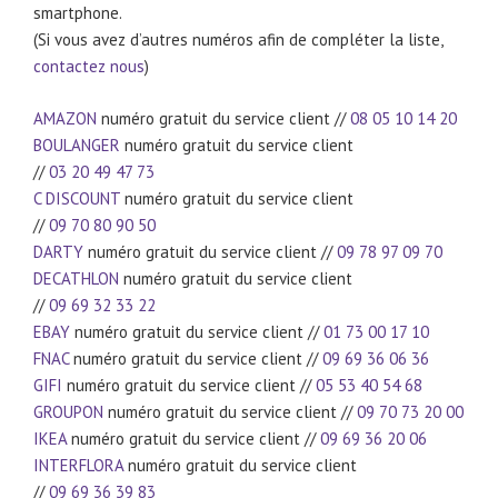
smartphone.
(Si vous avez d’autres numéros afin de compléter la liste,
contactez nous
)
AMAZON
numéro gratuit du service client //
08 05 10 14 20
BOULANGER
numéro gratuit du service client
//
03 20 49 47 73
C DISCOUNT
numéro gratuit du service client
//
09 70 80 90 50
DARTY
numéro gratuit du service client //
09 78 97 09 70
DECATHLON
numéro gratuit du service client
//
09 69 32 33 22
EBAY
numéro gratuit du service client //
01 73 00 17 10
FNAC
numéro gratuit du service client //
09 69 36 06 36
GIFI
numéro gratuit du service client //
05 53 40 54 68
GROUPON
numéro gratuit du service client //
09 70 73 20 00
IKEA
numéro gratuit du service client //
09 69 36 20 06
INTERFLORA
numéro gratuit du service client
//
09 69 36 39 83