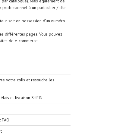
e par catalogue). Mais également de
un professionnel à un particulier / d’un
isateur soit en possession d’un numéro
les différentes pages. Vous pouvez
s sites de e-commerce.
e votre colis et résoudre les
élais et livraison SHEIN
: FAQ
t