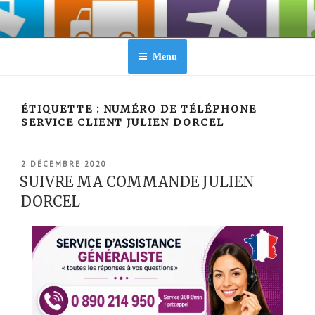
Aller
au
contenu
principal
Menu
ÉTIQUETTE :
NUMÉRO DE TÉLÉPHONE
SERVICE CLIENT JULIEN DORCEL
PUBLIÉ
2 DÉCEMBRE 2020
LE
SUIVRE MA COMMANDE JULIEN
DORCEL