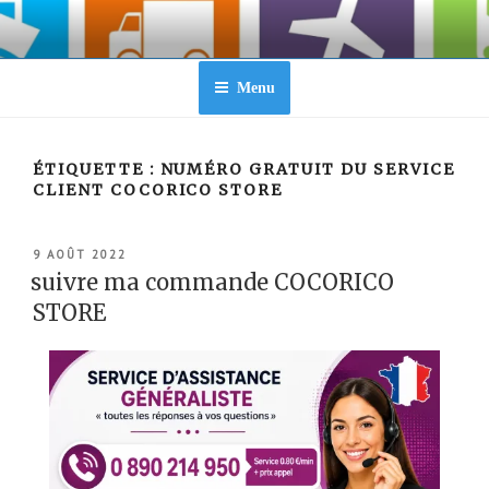
Aller
au
contenu
principal
Menu
ÉTIQUETTE :
NUMÉRO GRATUIT DU SERVICE
CLIENT COCORICO STORE
PUBLIÉ
9 AOÛT 2022
LE
suivre ma commande COCORICO
STORE