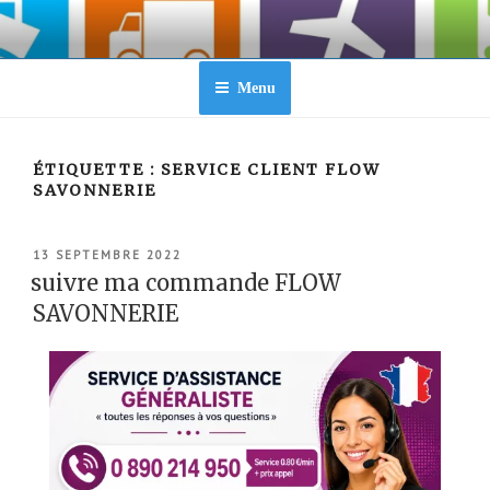
Aller
au
contenu
principal
Menu
ÉTIQUETTE :
SERVICE CLIENT FLOW
SAVONNERIE
PUBLIÉ
13 SEPTEMBRE 2022
LE
suivre ma commande FLOW
SAVONNERIE