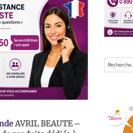
Recherche
pour
:
nde
AVRIL BEAUTE
–