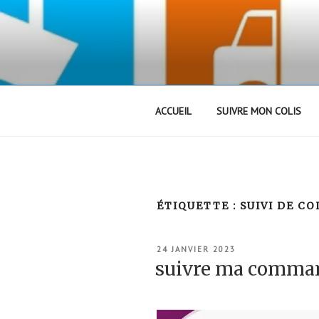
Aller
au
contenu
principal
ACCUEIL
SUIVRE MON COLIS
ÉTIQUETTE :
SUIVI DE CO
PUBLIÉ
24 JANVIER 2023
LE
suivre ma comma