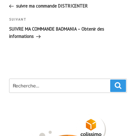
de
précédent
suivre ma commande DISTRICENTER
l’article
Article
SUIVANT
suivant
SUIVRE MA COMMANDE BADMANIA – Obtenir des
informations
Recherche
Recher
pour
: