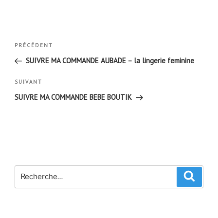
Navigation
Article
PRÉCÉDENT
de
précédent
SUIVRE MA COMMANDE AUBADE – la lingerie feminine
l’article
Article
SUIVANT
suivant
SUIVRE MA COMMANDE BEBE BOUTIK
Recherche
Recher
pour
: