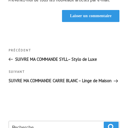
Navigation
Article
PRÉCÉDENT
de
précédent
SUIVRE MA COMMANDE SYLL– Stylo de Luxe
l’article
Article
SUIVANT
suivant
SUIVRE MA COMMANDE CARRE BLANC – Linge de Maison
Recherche
Recher