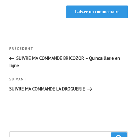
Navigation
Article
PRÉCÉDENT
de
précédent
SUIVRE MA COMMANDE BRICOZOR – Quincaillerie en
l’article
ligne
Article
SUIVANT
suivant
SUIVRE MA COMMANDE LA DROGUERIE
Recherche
Recher