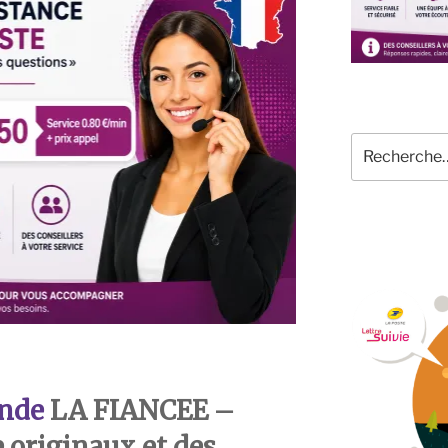
Recherche
pour
:
nde
LA FIANCEE
–
originaux et des