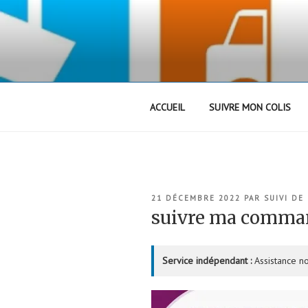
Aller
au
contenu
principal
ACCUEIL
SUIVRE MON COLIS
PUBLIÉ
21 DÉCEMBRE 2022
PAR
SUIVI DE
LE
suivre ma comma
Service indépendant :
Assistance no