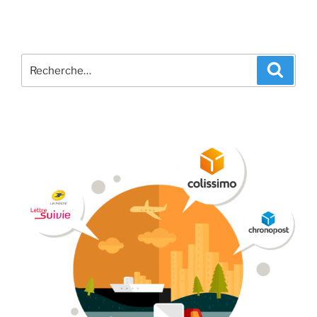
Recherche
Recher
pour
: