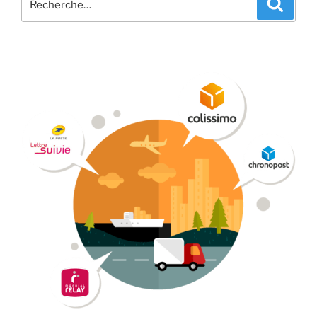
Recher
pour
: