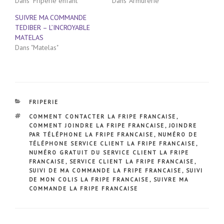
Dans "Friperie enfant"
Dans "Armurerie"
SUIVRE MA COMMANDE
TEDIBER – L’INCROYABLE
MATELAS
Dans "Matelas"
CATÉGORIES
FRIPERIE
ÉTIQUETTES
COMMENT CONTACTER LA FRIPE FRANCAISE
,
COMMENT JOINDRE LA FRIPE FRANCAISE
,
JOINDRE
PAR TÉLÉPHONE LA FRIPE FRANCAISE
,
NUMÉRO DE
TÉLÉPHONE SERVICE CLIENT LA FRIPE FRANCAISE
,
NUMÉRO GRATUIT DU SERVICE CLIENT LA FRIPE
FRANCAISE
,
SERVICE CLIENT LA FRIPE FRANCAISE
,
SUIVI DE MA COMMANDE LA FRIPE FRANCAISE
,
SUIVI
DE MON COLIS LA FRIPE FRANCAISE
,
SUIVRE MA
COMMANDE LA FRIPE FRANCAISE