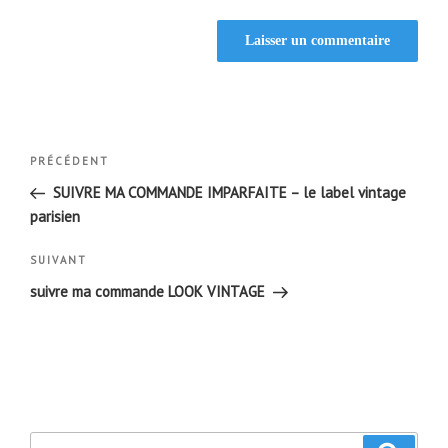
Navigation
Article
PRÉCÉDENT
de
précédent
SUIVRE MA COMMANDE IMPARFAITE – le label vintage
l’article
parisien
Article
SUIVANT
suivant
suivre ma commande LOOK VINTAGE
Recherche