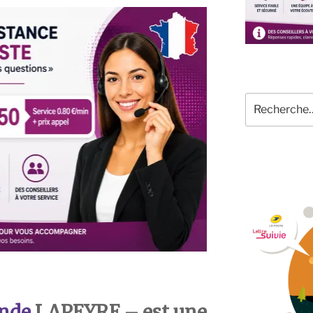
Recherche
pour
:
nde
LAPEYRE – est une