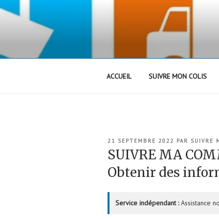
Aller
au
contenu
principal
ACCUEIL
SUIVRE MON COLIS
PUBLIÉ
21 SEPTEMBRE 2022
PAR
SUIVRE
LE
SUIVRE MA COM
Obtenir des info
Service indépendant :
Assistance no