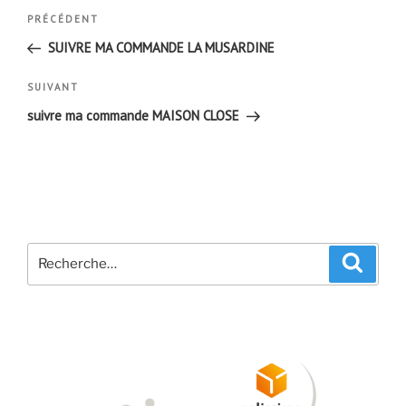
Navigation
Article
PRÉCÉDENT
de
précédent
SUIVRE MA COMMANDE LA MUSARDINE
l’article
Article
SUIVANT
suivant
suivre ma commande MAISON CLOSE
Recherche
Recher
pour
: