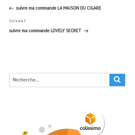
de
précédent
suivre ma commande LA MAISON DU CIGARE
l’article
Article
SUIVANT
suivant
suivre ma commande LOVELY SECRET
Recherche
Recher
pour
: