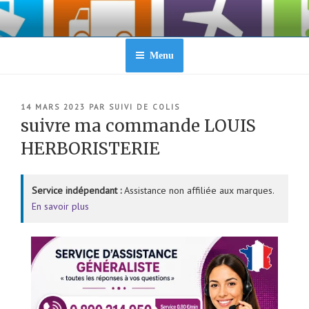
Aller
au
contenu
principal
Menu
PUBLIÉ
14 MARS 2023
PAR
SUIVI DE COLIS
LE
suivre ma commande LOUIS
HERBORISTERIE
Service indépendant :
Assistance non affiliée aux marques.
En savoir plus