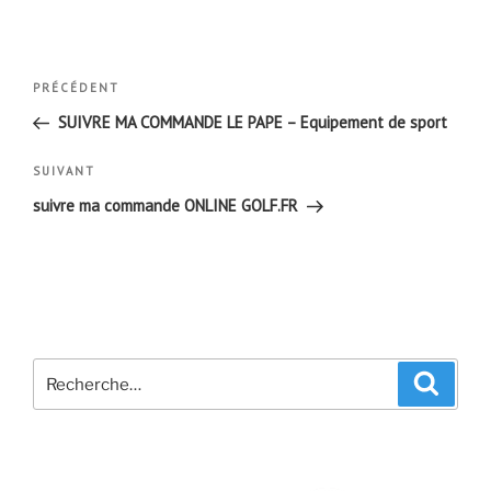
Navigation
Article
PRÉCÉDENT
de
précédent
SUIVRE MA COMMANDE LE PAPE – Equipement de sport
l’article
Article
SUIVANT
suivant
suivre ma commande ONLINE GOLF.FR
Recherche
Recher
pour
: