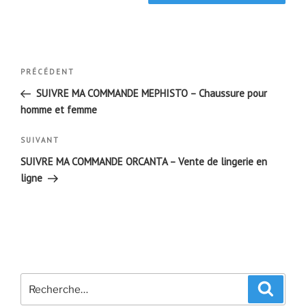
Navigation
Article
PRÉCÉDENT
de
précédent
SUIVRE MA COMMANDE MEPHISTO – Chaussure pour
l’article
homme et femme
Article
SUIVANT
suivant
SUIVRE MA COMMANDE ORCANTA – Vente de lingerie en
ligne
Recherche
Recher
pour