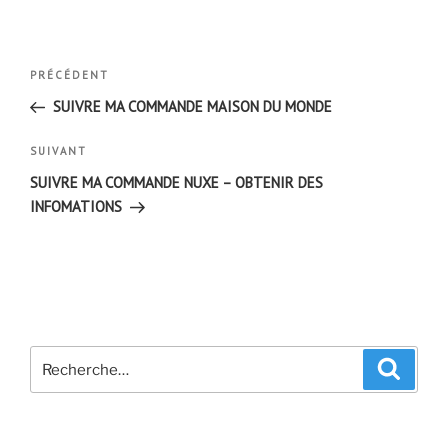
Navigation
Article
PRÉCÉDENT
de
précédent
SUIVRE MA COMMANDE MAISON DU MONDE
l’article
Article
SUIVANT
suivant
SUIVRE MA COMMANDE NUXE – OBTENIR DES
INFOMATIONS
Recherche
Recher
pour
: