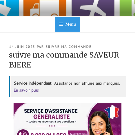
Aller
au
contenu
principal
Menu
PUBLIÉ
14 JUIN 2023
PAR
SUIVRE MA COMMANDE
LE
suivre ma commande SAVEUR
BIERE
Service indépendant :
Assistance non affiliée aux marques.
En savoir plus