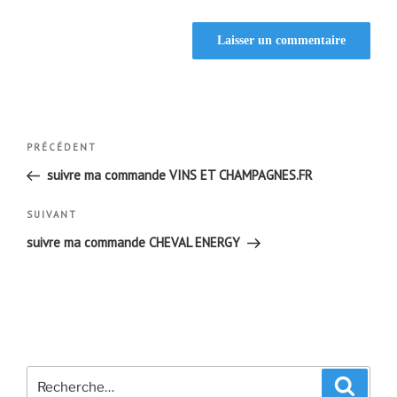
Navigation
Article
PRÉCÉDENT
de
précédent
suivre ma commande VINS ET CHAMPAGNES.FR
l’article
Article
SUIVANT
suivant
suivre ma commande CHEVAL ENERGY
Recherche
Recher
pour