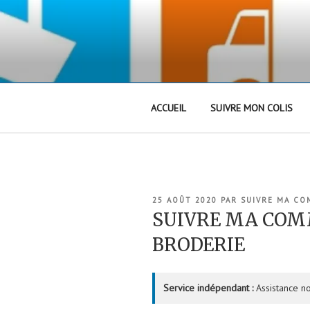
Aller
au
contenu
principal
ACCUEIL
SUIVRE MON COLIS
PUBLIÉ
25 AOÛT 2020
PAR
SUIVRE MA C
LE
SUIVRE MA COM
BRODERIE
Service indépendant :
Assistance no