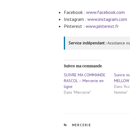
Facebook :
www.facebook.com
Instagram :
www.instagram.com
Pinterest :
www.pinterest.fr
Service indépendant :
Assistance no
Suivre ma commande
SUIVRE MA COMMANDE
Suivre 
RASCOL – Mercerie en
MELLOW
ligne
Dans "Ac
Dans "Mercerie"
femme"
CATÉGORIES
MERCERIE