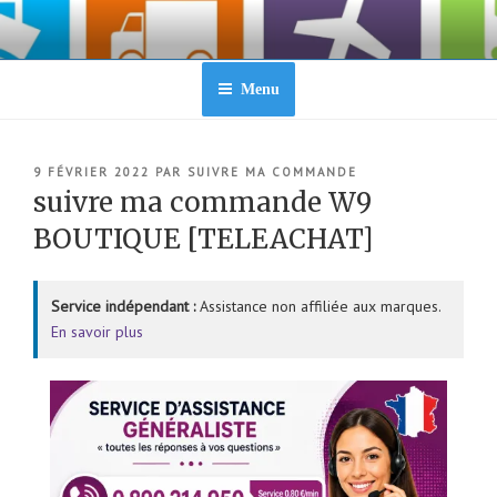
Aller
au
contenu
principal
Menu
PUBLIÉ
9 FÉVRIER 2022
PAR
SUIVRE MA COMMANDE
LE
suivre ma commande W9
BOUTIQUE [TELEACHAT]
Service indépendant :
Assistance non affiliée aux marques.
En savoir plus