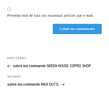
Prévenez-moi de tous les nouveaux articles par e-mail.
Navigation
Article
PRÉCÉDENT
de
précédent
suivre ma commande GREEN HOUSE COFFEE SHOP
l’article
Article
SUIVANT
suivant
suivre ma commande MAX OUTIL