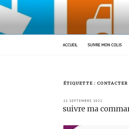
Aller
au
contenu
principal
ACCUEIL
SUIVRE MON COLIS
ÉTIQUETTE :
CONTACTER
PUBLIÉ
22 SEPTEMBRE 2022
LE
suivre ma comm