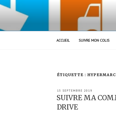
Aller
au
contenu
principal
ACCUEIL
SUIVRE MON COLIS
ÉTIQUETTE :
HYPERMAR
PUBLIÉ
15 SEPTEMBRE 2019
LE
SUIVRE MA CO
DRIVE