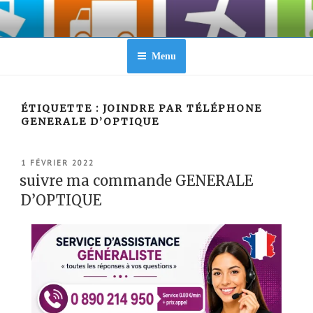
Aller
au
contenu
principal
Menu
ÉTIQUETTE :
JOINDRE PAR TÉLÉPHONE
GENERALE D’OPTIQUE
PUBLIÉ
1 FÉVRIER 2022
LE
suivre ma commande GENERALE
D’OPTIQUE