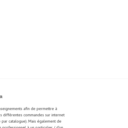
FR
enseignements afin de permettre à
ses différentes commandes sur internet
e par catalogue). Mais également de
un professionnel à un particulier / d’un