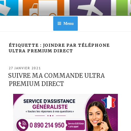
Aller
au
contenu
principal
Menu
ÉTIQUETTE :
JOINDRE PAR TÉLÉPHONE
ULTRA PREMIUM DIRECT
PUBLIÉ
27 JANVIER 2021
LE
SUIVRE MA COMMANDE ULTRA
PREMIUM DIRECT