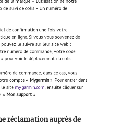
e de la marque – L’utilisation de notre
o de suivi de colis – Un numéro de
el de confirmation une fois votre
ique en ligne. Si vous vous souvenez de
ouvez le suivre sur leur site web :
votre numéro de commande, votre code
s
» pour voir le déplacement du colis.
numéro de commande, dans ce cas, vous
votre compte «
Mygarmin
». Pour entrer dans
 le site
my.garmin.com
, ensuite cliquer sur
e «
Mon support
».
e réclamation auprès de