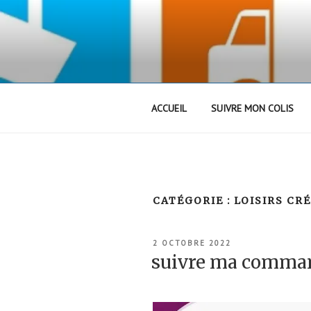
Aller
au
contenu
principal
ACCUEIL
SUIVRE MON COLIS
CATÉGORIE :
LOISIRS CR
PUBLIÉ
2 OCTOBRE 2022
LE
suivre ma comma